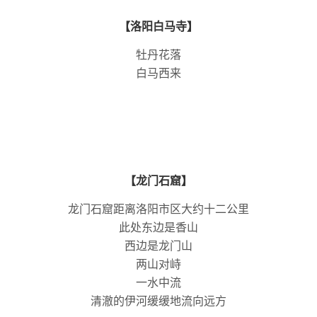
【洛阳白马寺】
牡丹花落
白马西来
【龙门石窟】
龙门石窟距离洛阳市区大约十二公里
此处东边是香山
西边是龙门山
两山对峙
一水中流
清澈的伊河缓缓地流向远方