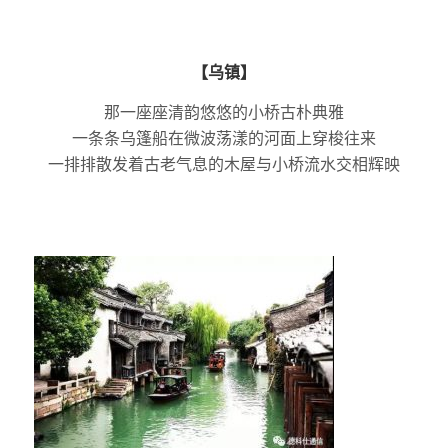
【乌镇】
那一座座清韵悠悠的小桥古朴典雅
一条条乌篷船在微波荡漾的河面上穿梭往来
一排排散发着古老气息的木屋与小桥流水交相辉映