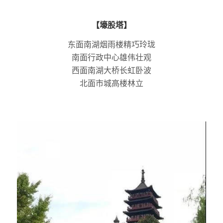
【壕股塔】
东面南湖烟雨楼精巧玲珑
南面行政中心雄伟壮观
西面南湖大桥长虹卧波
北面市城高楼林立