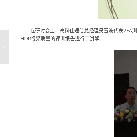
在研讨会上，德科仕通信总经理吴雪波代表VEA测
HDR视频质量的评测报告进行了讲解。
德科仕通信中标江苏电
信iTV服务质量监测系统
项目