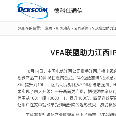
您现在的位置：
主页
/
新闻动态
/
公司新闻
/
VEA联盟助力江
VEA联盟助力江西I
10月14日，中国电信江西公司携手江西广播电视台
视频产品于10月16日震撼首发。“4K极致高清”技术
8bit提升到10bit，图片明亮对比从SDR标准增
果实现了四大升级：一是画面更连贯，把视频帧率从每秒3
范围从100：1到10000：1，提升100倍；四是音
让用户在家中就能享受到电影院的观影效果，感受极
工信部互动媒体产业联盟副秘书长杨崑、VEA视频