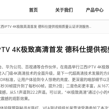
首页
关于我们
产品中心
西IPTV 4K极致高清首发 德科仕提供视频质量认证评测服务...
PTV 4K极致高清首发 德科仕提
、华为公司、百视通等合作伙伴，在南昌举行江西IPTV 4K极致
是对入门级4K高清技术的全面升级，是下一代超高清技术发展的方向
强到了HDR标准，让用户体验到令人惊艳的亮度、更深邃的暗部细节以
0帧提升到了每秒60帧，提升2倍；二是色彩更丰富，从1677
效更震撼，从5.1声道到22.2声道。可以说，“4K极致高清”通
致震撼的观影效果。
体验联盟副秘书长陈红、VEA测试组组长吴雪波受邀参加了本次